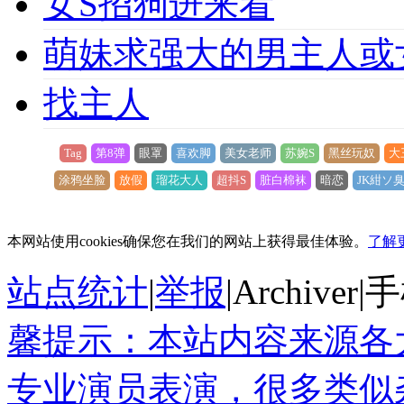
女S招狗进来看
萌妹求强大的男主人或
找主人
Tag
第8弹
眼罩
喜欢脚
美女老师
苏婉S
黑丝玩奴
大
涂鸦坐脸
放假
瑠花大人
超抖S
脏白棉袜
暗恋
JK紺ソ
本网站使用cookies确保您在我们的网站上获得最佳体验。
了解
站点统计
|
举报
|
Archiver
|
手
馨提示：本站内容来源各
专业演员表演，很多类似