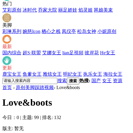
热门
艾彩原创
冰时代
乔家大院
丽足娇娃
焰灵姬
邕娘美束
美脚
彩琳系列
婉慈Icon
栖心之栈
凤仪亭
松岛女神
小妮原创
最新
国内综合
超S·联盟
艾娜女王
lian足視頻
彼岸花
He女王
更新
鹿宝女王
鱼爹女王
雅炫女王
明妃女王
执乐女王
海拉女王
搜索
热搜:
国产
女王
资源
搜索
首页
›
原创美脚踩踏视频
›
Love&boots
Love&boots
今日：0
|
主题: 99
|
排名: 132
版主: 暂无