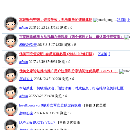
忘记账号密码，链接失效，无法播放的请进此贴
...
2
3
4
5
6
..
1
admin
2018-10-23 13:17
135
浏览：
0
百度网盘解压方法视频在线观看（两个解压方法，请认真仔细查看）
晓晓的明哥
2018-8-1 17:18
36
浏览：
0
优美币充值说明_会员充值必看 (2018.10.2修订版)
...
2
3
4
5
6
..
7
admin
2017-11-30 17:40
61
浏览：
0
优美之家论坛推出推广用户注册和分享访问送优美币（2025.1.1）
娇娇公主
2024-12-17 14:29
0
浏览：
0
本站禁止一切敏感政治，预防诈骗，时政信息，打造纯绿色美脚社区
admin
2022-3-23 23:43
0
浏览：
0
love&boots vol 9纳粹女军官监狱虐待奴隶
- [售价
3
优美币]
娇娇公主
2023-3-31 13:18
0
浏览：
0
LOVE & BOOTS VOL 7
- [售价
3
优美币]